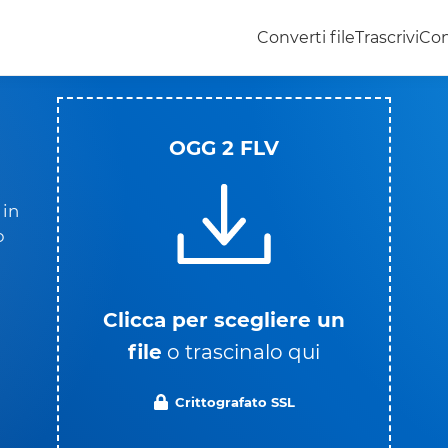
Converti file
Trascrivi
Con
OGG 2 FLV
 in
o
Clicca per scegliere un
file
o trascinalo qui
Crittografato SSL