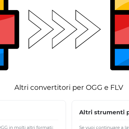
Altri convertitori per OGG e FLV
Altri strumenti 
G in molti altri formati:
Se vuoi continuare a la