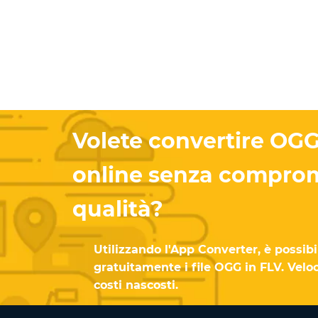
Volete convertire OGG
online senza comprom
qualità?
Utilizzando l'App Converter, è possibi
gratuitamente i file OGG in FLV. Velo
costi nascosti.