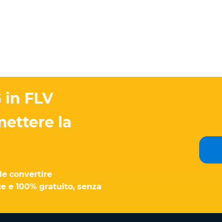
 in FLV
ettere la
le convertire
ce e 100% gratuito, senza