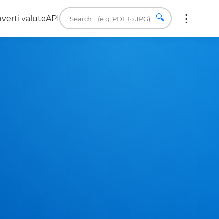
🔍
verti valute
API