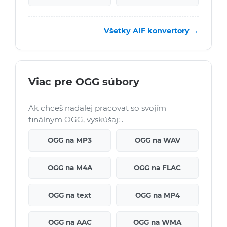
Všetky AIF konvertory →
Viac pre OGG súbory
Ak chceš naďalej pracovať so svojím
finálnym OGG, vyskúšaj: .
OGG na MP3
OGG na WAV
OGG na M4A
OGG na FLAC
OGG na text
OGG na MP4
OGG na AAC
OGG na WMA