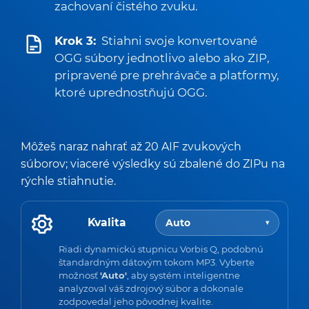
zachovaní čistého zvuku.
Krok 3:
Stiahni svoje konvertované
OGG súbory jednotlivo alebo ako ZIP,
pripravené pre prehrávače a platformy,
ktoré uprednostňujú OGG.
Môžeš naraz nahrať až 20 AIF zvukových
súborov; viaceré výsledky sú zbalené do ZIPu na
rýchle stiahnutie.
Kvalita
Auto
▾
Riadi dynamickú stupnicu Vorbis Q, podobnú
štandardným dátovým tokom MP3. Vyberte
možnosť
'Auto'
, aby systém inteligentne
analyzoval váš zdrojový súbor a dokonale
zodpovedal jeho pôvodnej kvalite.