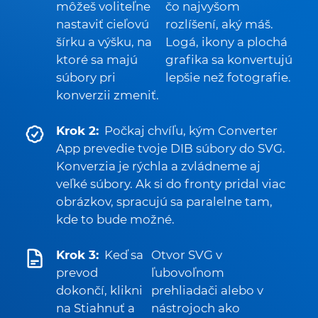
môžeš voliteľne
čo najvyšom
nastaviť cieľovú
rozlíšení, aký máš.
šírku a výšku, na
Logá, ikony a plochá
ktoré sa majú
grafika sa konvertujú
súbory pri
lepšie než fotografie.
konverzii zmeniť.
Krok 2:
Počkaj chvíľu, kým Converter
App prevedie tvoje DIB súbory do SVG.
Konverzia je rýchla a zvládneme aj
veľké súbory. Ak si do fronty pridal viac
obrázkov, spracujú sa paralelne tam,
kde to bude možné.
Krok 3:
Keď sa
Otvor SVG v
prevod
ľubovoľnom
dokončí, klikni
prehliadači alebo v
na Stiahnuť a
nástrojoch ako