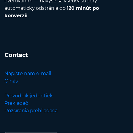
overovaním — navyše sa všetky súbory
automaticky odstránia do
120 minút po
konverzii
.
Contact
Napíšte nám e-mail
O nás
Prevodník jednotiek
Prekladač
Rozšírenia prehliadača