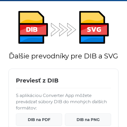
Ďalšie prevodníky pre DIB a SVG
Previesť z DIB
S aplikáciou Converter App môžete
prevádzať súbory DIB do mnohých ďalších
formátov:
DIB na PDF
DIB na PNG