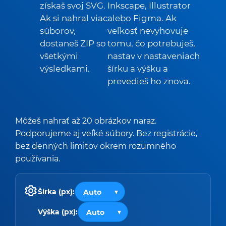
získaš svoj SVG.
Inkscape, Illustrator
Ak si nahral viac
alebo Figma. Ak
súborov,
veľkosť nevyhovuje
dostaneš ZIP so
tomu, čo potrebuješ,
všetkými
nastav v nastaveniach
výsledkami.
šírku a výšku a
prevedieš ho znova.
Môžeš nahrať až 20 obrázkov naraz.
Podporujeme aj veľké súbory. Bez registrácie,
bez denných limitov okrem rozumného
používania.
Šírka (px):
Výška (px):