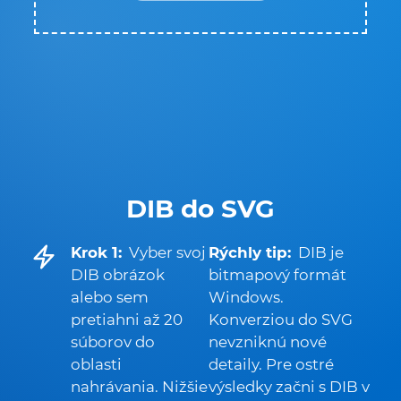
DIB do SVG
Krok 1:
Vyber svoj
Rýchly tip:
DIB je
DIB obrázok
bitmapový formát
alebo sem
Windows.
pretiahni až 20
Konverziou do SVG
súborov do
nevzniknú nové
oblasti
detaily. Pre ostré
nahrávania. Nižšie
výsledky začni s DIB v