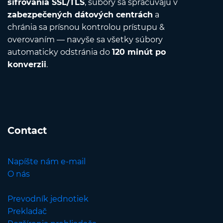
šifrovania SSL/TLS
, súbory sa spracúvajú v
zabezpečených dátových centrách
a
chránia sa prísnou kontrolou prístupu &
overovaním — navyše sa všetky súbory
automaticky odstránia do
120 minút po
konverzii
.
Contact
Napíšte nám e-mail
O nás
Prevodník jednotiek
Prekladač