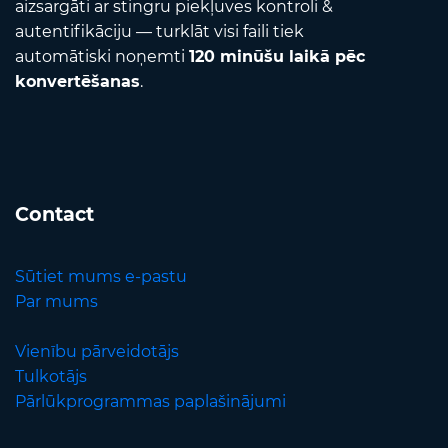
aizsargāti ar stingru piekļuves kontroli &
autentifikāciju — turklāt visi faili tiek
automātiski noņemti
120 minūšu laikā pēc
konvertēšanas
.
Contact
Sūtiet mums e-pastu
Par mums
Vienību pārveidotājs
Tulkotājs
Pārlūkprogrammas paplašinājumi