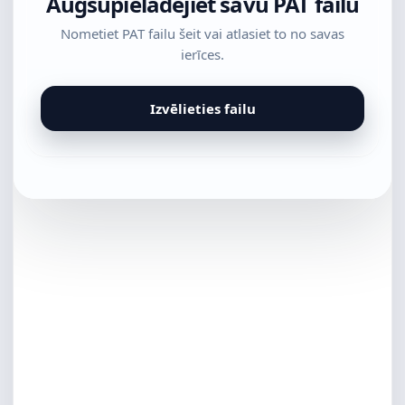
Augšupielādējiet savu PAT failu
Nometiet PAT failu šeit vai atlasiet to no savas
ierīces.
Izvēlieties failu