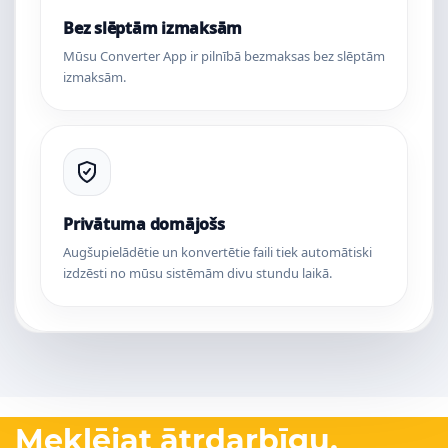
Bez slēptām izmaksām
Mūsu Converter App ir pilnībā bezmaksas bez slēptām
izmaksām.
Privātuma domājošs
Augšupielādētie un konvertētie faili tiek automātiski
izdzēsti no mūsu sistēmām divu stundu laikā.
Meklējat ātrdarbīgu,