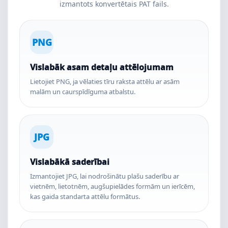
izmantots konvertētais PAT fails.
PNG
Vislabāk asam detaļu attēlojumam
Lietojiet PNG, ja vēlaties tīru raksta attēlu ar asām
malām un caurspīdīguma atbalstu.
JPG
Vislabākā saderībai
Izmantojiet JPG, lai nodrošinātu plašu saderību ar
vietnēm, lietotnēm, augšupielādes formām un ierīcēm,
kas gaida standarta attēlu formātus.