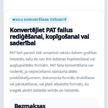
FAILU KONVERTĒŠANA TIEŠSAISTĒ
Konvertējiet PAT failus
rediģēšanai, kopīgošanai vai
saderībai
PAT faili parasti tiek izmantoti rakstu datiem grafikas
lietotnēs, taču tie nav ērti ikdienas koplietošanai vai
augšupielādes formām. PAT faila konvertēšana var
noderēt, ja nepieciešams standarta attēls
priekšskatījumiem, dokumenta formāts drukāšanai
vai pārskatīšanai, vai plaši atbalstīts formāts, ko
vieglāk atvērt dažādās ierīcēs un lietotnēs.
Bezmaksas