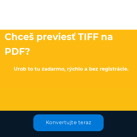
Chceš previesť TIFF na
PDF?
Urob to tu zadarmo, rýchlo a bez registrácie.
Konvertujte teraz