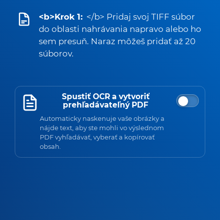
<b>Krok 1:
</b> Pridaj svoj TIFF súbor
do oblasti nahrávania napravo alebo ho
sem presuň. Naraz môžeš pridať až 20
súborov.
Spustiť OCR a vytvoriť
prehľadávateľný PDF
Automaticky naskenuje vaše obrázky a
nájde text, aby ste mohli vo výslednom
PDF vyhľadávať, vyberať a kopírovať
obsah.