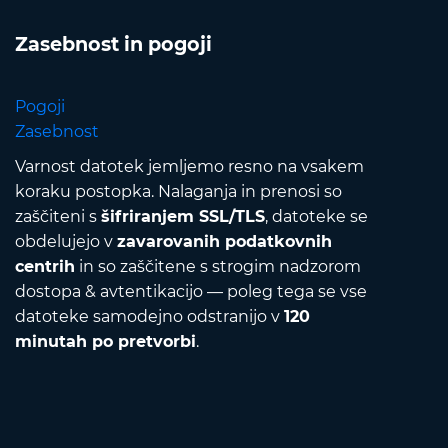
Zasebnost in pogoji
Pogoji
Zasebnost
Varnost datotek jemljemo resno na vsakem
koraku postopka. Nalaganja in prenosi so
zaščiteni s
šifriranjem SSL/TLS
, datoteke se
obdelujejo v
zavarovanih podatkovnih
centrih
in so zaščitene s strogim nadzorom
dostopa & avtentikacijo — poleg tega se vse
datoteke samodejno odstranijo v
120
minutah po pretvorbi
.