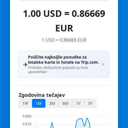
1.00 USD = 0.86669
EUR
1 USD = 0.86669 EUR
Poiščite najboljše ponudbe za
letalske karte in hotele na Trip.com.
✈️
Pridobite ekskluzivne popuste za nove
uporabnike!
Zgodovina tečajev
1W
1M
3M
6M
1Y
5Y