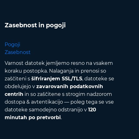
Zasebnost in pogoji
Pogoji
Zasebnost
Varnost datotek jemljemo resno na vsakem
koraku postopka. Nalaganja in prenosi so
zaščiteni s
šifriranjem SSL/TLS
, datoteke se
obdelujejo v
zavarovanih podatkovnih
centrih
in so zaščitene s strogim nadzorom
dostopa & avtentikacijo — poleg tega se vse
datoteke samodejno odstranijo v
120
minutah po pretvorbi
.