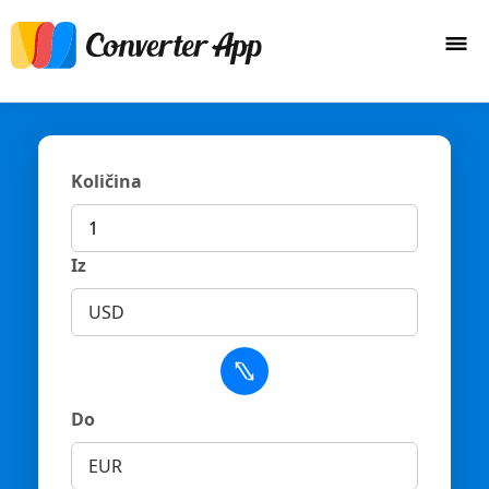
Količina
Iz
USD
Do
EUR