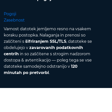
Pogoji
Zasebnost
Varnost datotek jemljemo resno na vsakem
koraku postopka. Nalaganja in prenosi so
zaščiteni s
šifriranjem SSL/TLS
, datoteke se
obdelujejo v
zavarovanih podatkovnih
centrih
in so zaščitene s strogim nadzorom
dostopa & avtentikacijo — poleg tega se vse
datoteke samodejno odstranijo v
120
minutah po pretvorbi
.
Contact