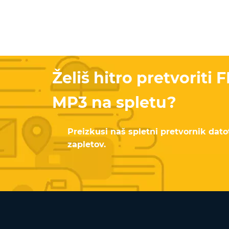
Želiš hitro pretvoriti 
MP3 na spletu?
Preizkusi naš spletni pretvornik dato
zapletov.