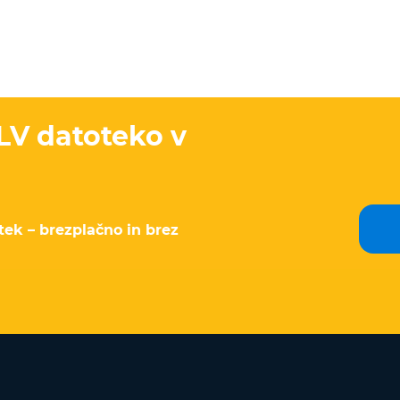
FLV datoteko v
tek – brezplačno in brez