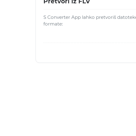
Pretvori iz FLV
S Converter App lahko pretvoriš datotek
formate: