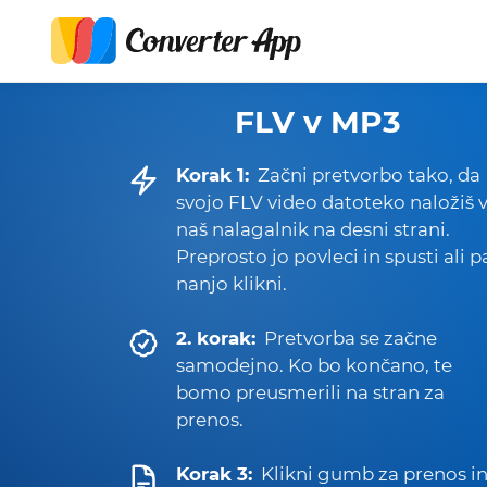
FLV v MP3
Korak 1:
Začni pretvorbo tako, da
svojo FLV video datoteko naložiš 
naš nalagalnik na desni strani.
Preprosto jo povleci in spusti ali p
nanjo klikni.
2. korak:
Pretvorba se začne
samodejno. Ko bo končano, te
bomo preusmerili na stran za
prenos.
Korak 3:
Klikni gumb za prenos i