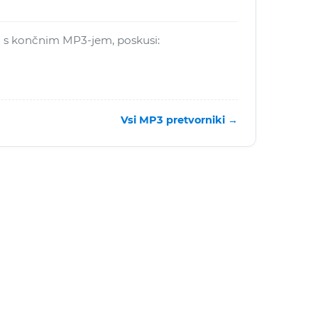
ti s končnim MP3-jem, poskusi:
Vsi MP3 pretvorniki →