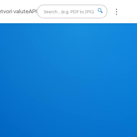
🔍
etvori valute
API