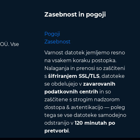
Zasebnost in pogoji
Pogoji
Zasebnost
 OÜ. Vse
Varnost datotek jemljemo resno
na vsakem koraku postopka.
Nalaganja in prenosi so zaščiteni
s
šifriranjem SSL/TLS
, datoteke
se obdelujejo v
zavarovanih
podatkovnih centrih
in so
zaščitene s strogim nadzorom
dostopa & avtentikacijo — poleg
tega se vse datoteke samodejno
odstranijo v
120 minutah po
pretvorbi
.