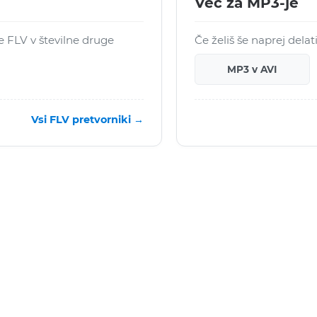
Več za MP3-je
e FLV v številne druge
Če želiš še naprej dela
MP3 v AVI
Vsi FLV pretvorniki →