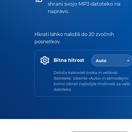
shrani svojo MP3 datoteko na
napravo.
Hkrati lahko naložiš do 20 zvočnih
posnetkov.
Bitna hitrost
Določa kakovost zvoka in velikost
datoteke. Izberite »Auto« in samodejno
bomo izbrali najboljše možnosti za vašo
datoteko.