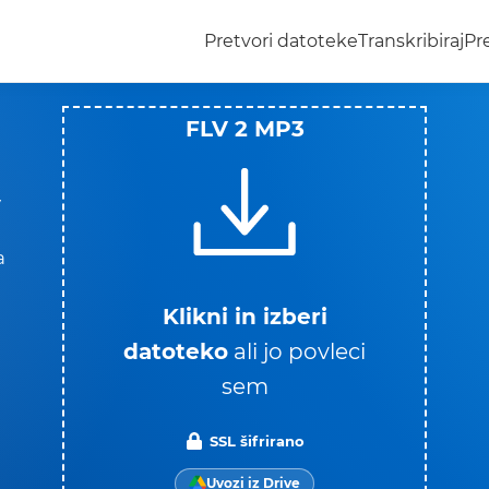
Pretvori datoteke
Transkribiraj
Pr
FLV 2 MP3
v
a
Klikni in izberi
datoteko
ali jo povleci
sem
SSL šifrirano
n
Uvozi iz Drive