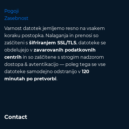
Pogoji
Zasebnost
Varnost datotek jemljemo resno na vsakem
koraku postopka. Nalaganja in prenosi so
zaščiteni s
šifriranjem SSL/TLS
, datoteke se
obdelujejo v
zavarovanih podatkovnih
centrih
in so zaščitene s strogim nadzorom
dostopa & avtentikacijo — poleg tega se vse
datoteke samodejno odstranijo v
120
minutah po pretvorbi
.
Contact