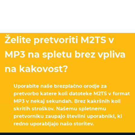
Želite pretvoriti M2TS v
MP3 na spletu brez vpliva
na kakovost?
Uporabite naše brezplačno orodje za
pretvorbo katere koli datoteke M2TS v format
MP3 v nekaj sekundah. Brez kakršnih koli
skritih stroškov. Našemu spletnemu
pretvorniku zaupajo številni uporabniki, ki
redno uporabljajo našo storitev.