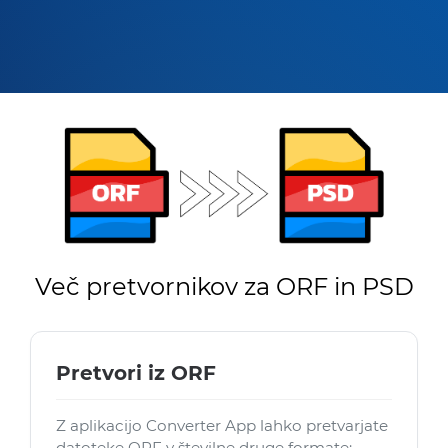
Več pretvornikov za ORF in PSD
Pretvori iz ORF
Z aplikacijo Converter App lahko pretvarjate
datoteke ORF v številne druge formate: