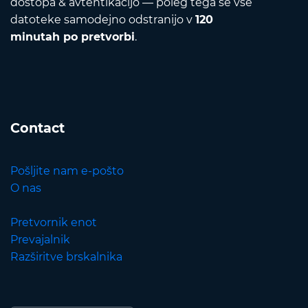
dostopa & avtentikacijo — poleg tega se vse
datoteke samodejno odstranijo v
120
minutah po pretvorbi
.
Contact
Pošljite nam e-pošto
O nas
Pretvornik enot
Prevajalnik
Razširitve brskalnika