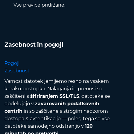
Vse pravice pridržane.
Zasebnost in pogoji
Pogoji
Zasebnost
Varnost datotek jemljemo resno na vsakem
koraku postopka. Nalaganja in prenosi so
zaščiteni s
šifriranjem SSL/TLS
, datoteke se
obdelujejo v
zavarovanih podatkovnih
centrih
in so zaščitene s strogim nadzorom
dostopa & avtentikacijo — poleg tega se vse
datoteke samodejno odstranijo v
120
minutah po pretvorbi
.