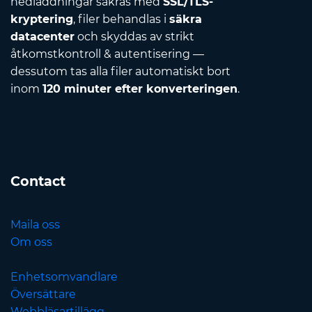
nedladdningar säkras med
SSL/TLS-
kryptering
, filer behandlas i
säkra
datacenter
och skyddas av strikt
åtkomstkontroll & autentisering —
dessutom tas alla filer automatiskt bort
inom
120 minuter efter konverteringen
.
Contact
Maila oss
Om oss
Enhetsomvandlare
Översättare
Webbläsartillägg