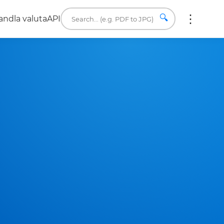
🔍
ndla valuta
API