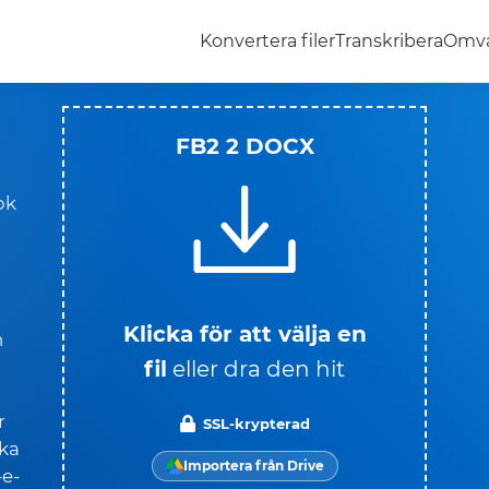
Konvertera filer
Transkribera
Omva
FB2 2 DOCX
ok
Klicka för att välja en
n
fil
eller dra den hit
r
SSL-krypterad
cka
Importera från Drive
-e-