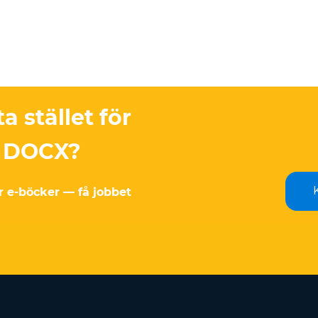
a stället för
ll DOCX?
r e-böcker — få jobbet