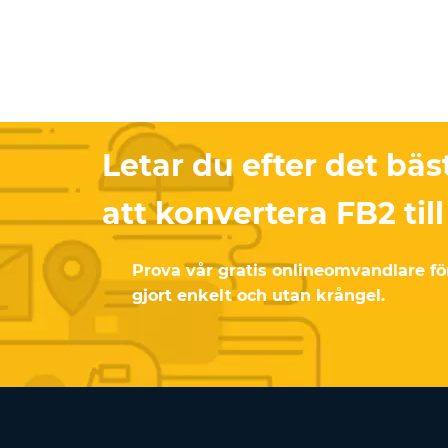
Letar du efter det bäst
att konvertera FB2 ti
Prova vår gratis onlineomvandlare fö
gjort enkelt och utan krångel.