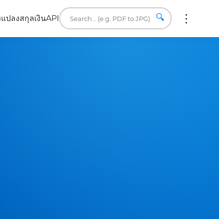
🔍
ง
แปลงสกุลเงิน
API