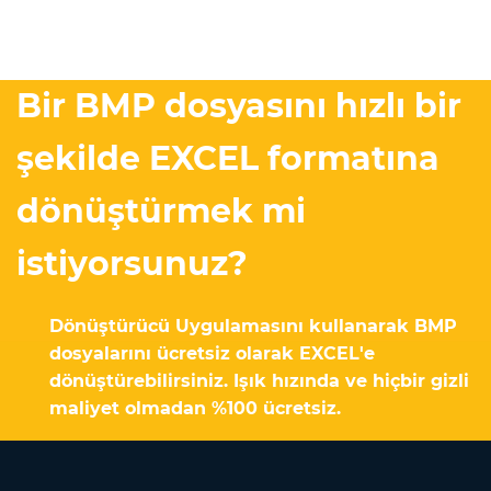
Bir BMP dosyasını hızlı bir
şekilde EXCEL formatına
dönüştürmek mi
istiyorsunuz?
Dönüştürücü Uygulamasını kullanarak BMP
dosyalarını ücretsiz olarak EXCEL'e
dönüştürebilirsiniz. Işık hızında ve hiçbir gizli
maliyet olmadan %100 ücretsiz.