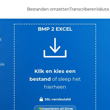
Bestanden omzetten
Transcriberen
Valut
BMP 2 EXCEL
t
r
sie
Klik en kies een
bestand
of sleep het
hierheen
SSL-versleuteld
Importeren uit Drive