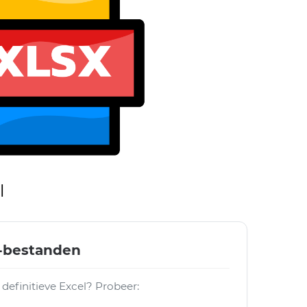
l
l-bestanden
definitieve Excel? Probeer: