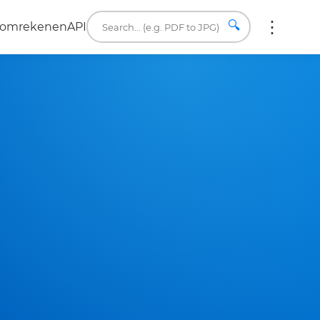
🔍
a omrekenen
API