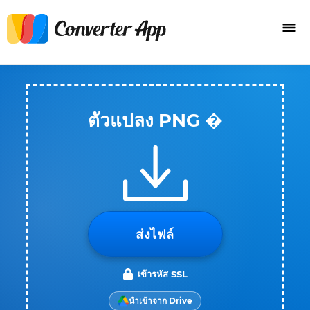
ตัวแปลง PNG �
ส่งไฟล์
เข้ารหัส SSL
นำเข้าจาก Drive