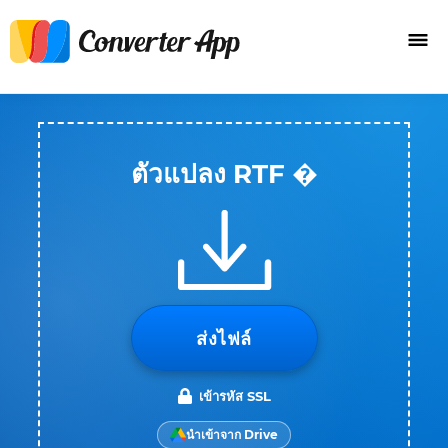
ตัวแปลง RTF �
ส่งไฟล์
เข้ารหัส SSL
นำเข้าจาก Drive