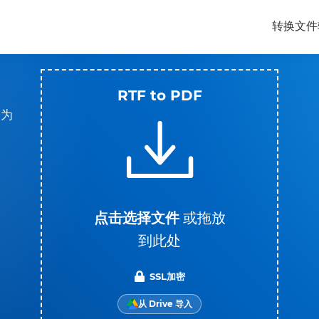
转换文件
RTF to PDF
换为
点击选择文件
或拖放
到此处
SSL加密
从 Drive 导入