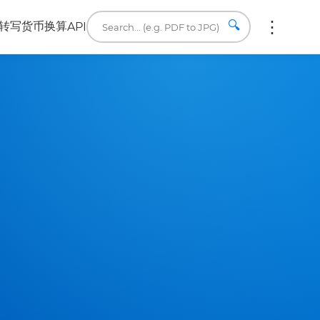
🔍
转写
货币换算
API