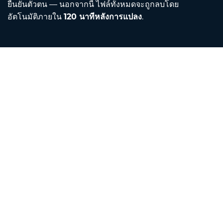
ยืนยันตัวตน — นอกจากนี้ ไฟล์ทั้งหมดจะถูกลบโดย
อัตโนมัติภายใน
120 นาทีหลังการแปลง
.
Contact
ส่งอีเมลถึงเรา
เกี่ยวกับเรา
เครื่องมือแปลงหน่วย
แปลภาษา
English