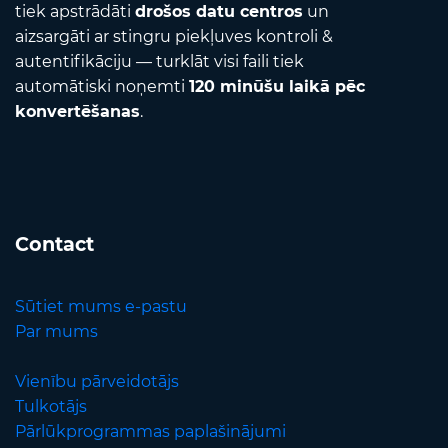
tiek apstrādāti
drošos datu centros
un
aizsargāti ar stingru piekļuves kontroli &
autentifikāciju — turklāt visi faili tiek
automātiski noņemti
120 minūšu laikā pēc
konvertēšanas
.
Contact
Sūtiet mums e-pastu
Par mums
Vienību pārveidotājs
Tulkotājs
Pārlūkprogrammas paplašinājumi