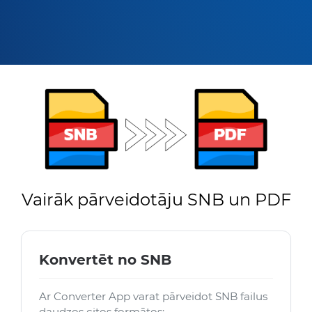
Vairāk pārveidotāju SNB un PDF
Konvertēt no SNB
Ar Converter App varat pārveidot SNB failus
daudzos citos formātos: