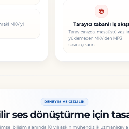
nraki MKV’yi
Tarayıcı tabanlı iş akış
Tarayıcınızda, masaüstü yazıl
yüklemeden MKV'den MP3
sesini çıkarın.
DENEYIM VE GIZLILIK
lir ses dönüştürme için tasa
ilimsel bilişim alanında 10 yılı aşkın mühendislik uzmanlığıyl