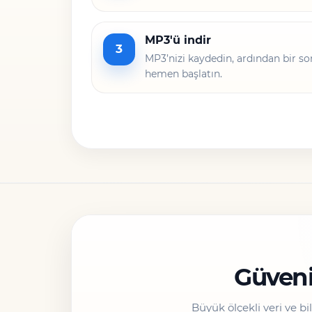
MP3'ü indir
3
MP3’nizi kaydedin, ardından bir so
hemen başlatın.
Güveni
Büyük ölçekli veri ve b