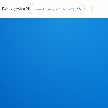
🔍
k
Döviz çevir
API