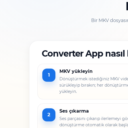
Bir MKV dosyasın
Converter App nasıl k
MKV yükleyin
1
Dönüştürmek istediğiniz MKV vid
sürükleyip bırakın; her dönüştürme
yükleyin.
Ses çıkarma
2
Ses parçasını çıkarıp ilerlemeyi gö
dönüştürme otomatik olarak başla