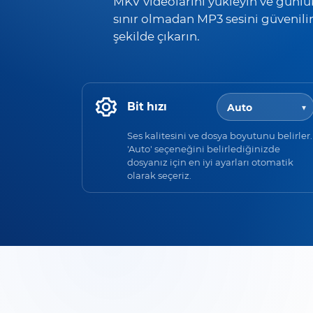
MKV videolarını yükleyin ve günlü
sınır olmadan MP3 sesini güvenili
şekilde çıkarın.
Bit hızı
Ses kalitesini ve dosya boyutunu belirler.
'Auto' seçeneğini belirlediğinizde
dosyanız için en iyi ayarları otomatik
olarak seçeriz.