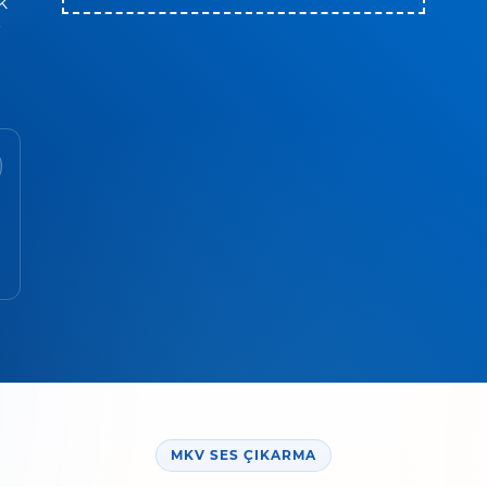
k
r
MKV SES ÇIKARMA