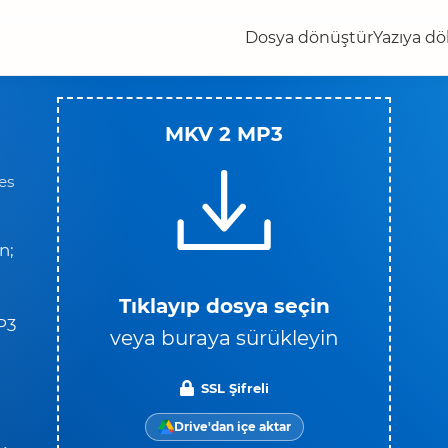
Dosya dönüştür
Yazıya dö
MKV 2 MP3
es
n;
Tıklayıp dosya seçin
P3
veya buraya sürükleyin
SSL Şifreli
Drive'dan içe aktar