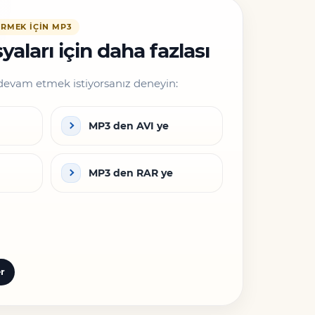
RMEK IÇIN MP3
aları için daha fazlası
devam etmek istiyorsanız deneyin:
MP3 den AVI ye
MP3 den RAR ye
r