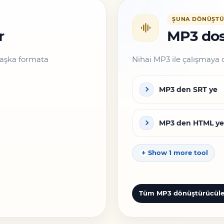
ŞUNA DÖNÜŞTÜ
r
MP3 dosy
başka formata
Nihai MP3 ile çalışmaya 
MP3 den SRT ye
MP3 den HTML ye
Show 1 more tool
Tüm MP3 dönüştürücüle