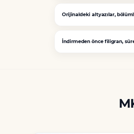
Orijinaldeki altyazılar, bölüm
İndirmeden önce filigran, sür
MK