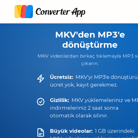
MKV'den MP3'e
dönüştürme
MKV videolardan birkaç tıklamayla MP3 s
çıkarın.
Ücretsiz:
MKV'yi MP3'e dönüştürü
ücret yok, kayıt gerekmez.
Gizlilik:
MKV yüklemeleriniz ve M
indirmeleriniz 2 saat sonra
otomatik olarak silinir.
Büyük videolar:
1 GB üzerindeki