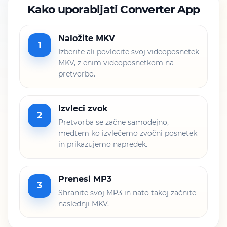
Kako uporabljati Converter App
Naložite MKV
1
Izberite ali povlecite svoj videoposnetek
MKV, z enim videoposnetkom na
pretvorbo.
Izvleci zvok
2
Pretvorba se začne samodejno,
medtem ko izvlečemo zvočni posnetek
in prikazujemo napredek.
Prenesi MP3
3
Shranite svoj MP3 in nato takoj začnite
naslednji MKV.