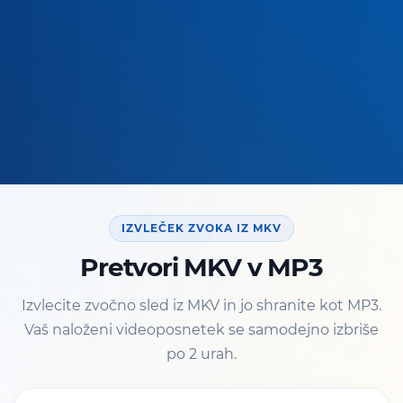
IZVLEČEK ZVOKA IZ MKV
Pretvori MKV v MP3
Izvlecite zvočno sled iz MKV in jo shranite kot MP3.
Vaš naloženi videoposnetek se samodejno izbriše
po 2 urah.