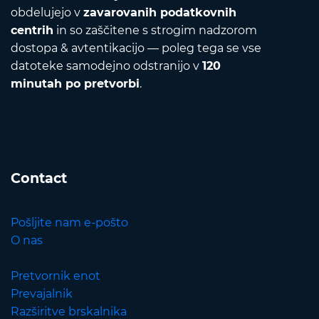
obdelujejo v
zavarovanih podatkovnih
centrih
in so zaščitene s strogim nadzorom
dostopa & avtentikacijo — poleg tega se vse
datoteke samodejno odstranijo v
120
minutah po pretvorbi
.
Contact
Pošljite nam e-pošto
O nas
Pretvornik enot
Prevajalnik
Razširitve brskalnika