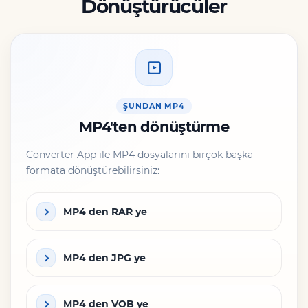
Dönüştürücüler
ŞUNDAN MP4
MP4'ten dönüştürme
Converter App ile MP4 dosyalarını birçok başka
formata dönüştürebilirsiniz:
MP4 den RAR ye
MP4 den JPG ye
MP4 den VOB ye