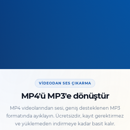
VIDEODAN SES ÇIKARMA
MP4'ü MP3'e dönüştür
MP4 videolarından sesi, geniş desteklenen MP3
formatında ayıklayın. Ücretsizdir, kayıt gerektirmez
ve yüklemeden indirmeye kadar basit kalır.