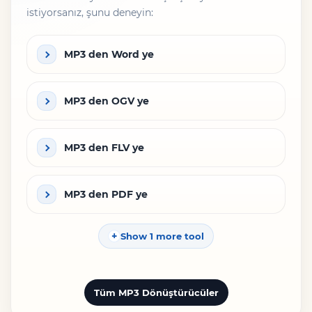
istiyorsanız, şunu deneyin:
MP3 den Word ye
MP3 den OGV ye
MP3 den FLV ye
MP3 den PDF ye
Show 1 more tool
Tüm MP3 Dönüştürücüler