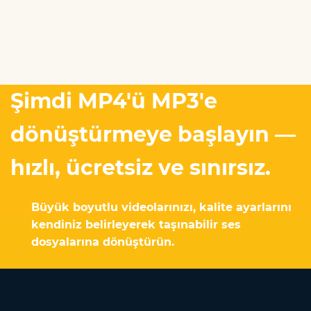
Şimdi MP4'ü MP3'e
dönüştürmeye başlayın —
hızlı, ücretsiz ve sınırsız.
Büyük boyutlu videolarınızı, kalite ayarlarını
kendiniz belirleyerek taşınabilir ses
dosyalarına dönüştürün.