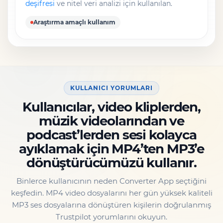
deşifresi
ve nitel veri analizi için kullanılan.
Araştırma amaçlı kullanım
KULLANICI YORUMLARI
Kullanıcılar, video kliplerden,
müzik videolarından ve
podcast’lerden sesi kolayca
ayıklamak için MP4’ten MP3’e
dönüştürücümüzü kullanır.
Binlerce kullanıcının neden Converter App seçtiğini
keşfedin. MP4 video dosyalarını her gün yüksek kaliteli
MP3 ses dosyalarına dönüştüren kişilerin doğrulanmış
Trustpilot yorumlarını okuyun.