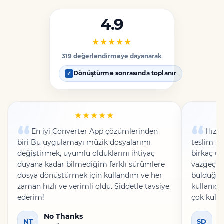
4.9
★★★★★
319 değerlendirmeye dayanarak
Dönüştürme sonrasında toplanır
✓
★★★★★
En iyi Converter App çözümlerinden
Hızlı
biri Bu uygulamayı müzik dosyalarımı
teslim t
değiştirmek, uyumlu olduklarını ihtiyaç
birkaç u
duyana kadar bilmediğim farklı sürümlere
vazgeçiy
dosya dönüştürmek için kullandım ve her
bulduğum
zaman hızlı ve verimli oldu. Şiddetle tavsiye
kullanıcı
ederim!
çok kulla
arkadaşl
No Thanks
S
ederim.
NT
SD