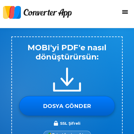
MOBI'yi PDF'e nasıl
dönüştürürsün:
DOSYA GÖNDER
SSL Şifreli