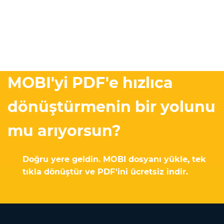
MOBI'yi PDF'e hızlıca
dönüştürmenin bir yolunu
mu arıyorsun?
Doğru yere geldin. MOBI dosyanı yükle, tek
tıkla dönüştür ve PDF'ini ücretsiz indir.