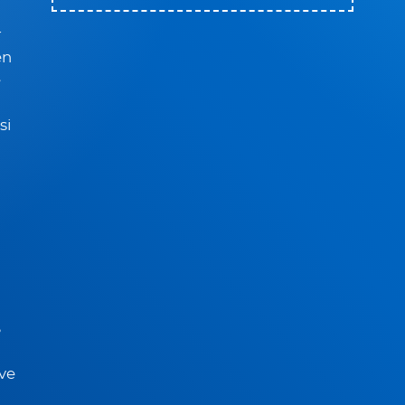
r
en
e
si
S
 ve