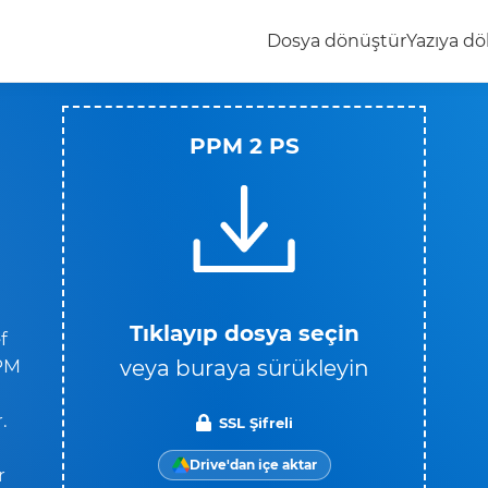
Dosya dönüştür
Yazıya dö
PPM 2 PS
Tıklayıp dosya seçin
f
veya buraya sürükleyin
PPM
.
SSL Şifreli
Drive'dan içe aktar
r