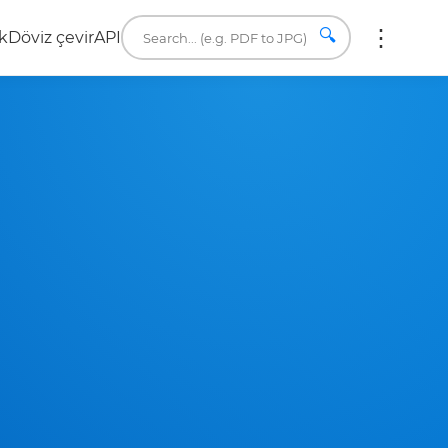
🔍
k
Döviz çevir
API