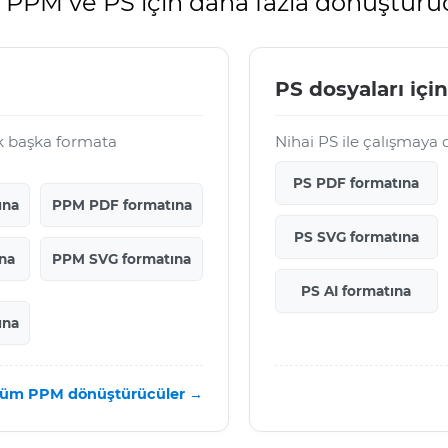
PPM ve PS için daha fazla dönüştürü
PS dosyaları için
k başka formata
Nihai PS ile çalışmaya
PS PDF formatına
ına
PPM PDF formatına
PS SVG formatına
na
PPM SVG formatına
PS AI formatına
ına
üm PPM dönüştürücüler →