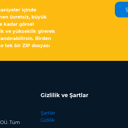
aniyeler içinde
men ücretsiz, büyük
e kadar görsel
lik ve yükseklik girerek
ndırabilirsin. Birden
 tek bir ZIP dosyası
Gizlilik ve Şartlar
Şartlar
Gizlilik
p OÜ. Tüm