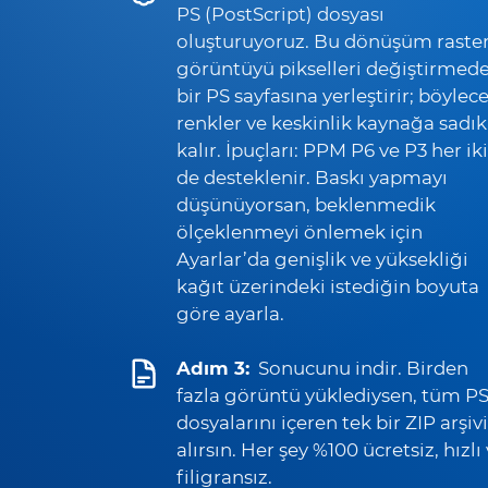
PS (PostScript) dosyası
oluşturuyoruz. Bu dönüşüm raste
görüntüyü pikselleri değiştirmed
bir PS sayfasına yerleştirir; böylec
renkler ve keskinlik kaynağa sadık
kalır. İpuçları: PPM P6 ve P3 her iki
de desteklenir. Baskı yapmayı
düşünüyorsan, beklenmedik
ölçeklenmeyi önlemek için
Ayarlar’da genişlik ve yüksekliği
kağıt üzerindeki istediğin boyuta
göre ayarla.
Adım 3:
Sonucunu indir. Birden
fazla görüntü yüklediysen, tüm P
dosyalarını içeren tek bir ZIP arşivi
alırsın. Her şey %100 ücretsiz, hızlı
filigransız.