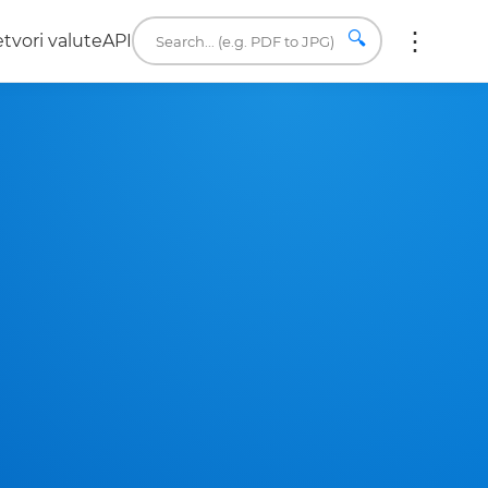
🔍
etvori valute
API