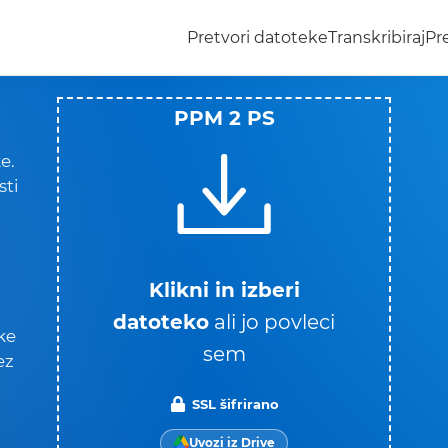
Pretvori datoteke
Transkribiraj
Pr
PPM 2 PS
e.
sti
Klikni in izberi
datoteko
ali jo povleci
ke
sem
ez
SSL šifrirano
Uvozi iz Drive