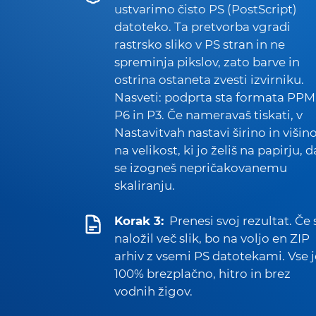
ustvarimo čisto PS (PostScript)
datoteko. Ta pretvorba vgradi
rastrsko sliko v PS stran in ne
spreminja pikslov, zato barve in
ostrina ostaneta zvesti izvirniku.
Nasveti: podprta sta formata PPM
P6 in P3. Če nameravaš tiskati, v
Nastavitvah nastavi širino in višin
na velikost, ki jo želiš na papirju, d
se izogneš nepričakovanemu
skaliranju.
Korak 3:
Prenesi svoj rezultat. Če 
naložil več slik, bo na voljo en ZIP
arhiv z vsemi PS datotekami. Vse j
100% brezplačno, hitro in brez
vodnih žigov.