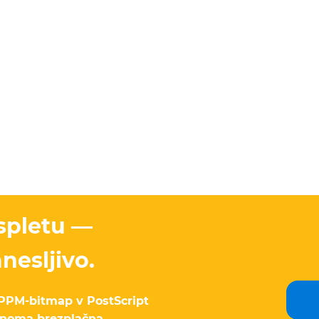
spletu —
nesljivo.
 PPM-bitmap v PostScript
lnoma brezplačna,