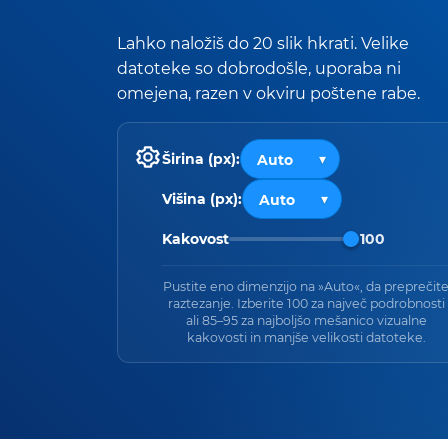
Lahko naložiš do 20 slik hkrati. Velike
datoteke so dobrodošle, uporaba ni
omejena, razen v okviru poštene rabe.
Širina (px):
Višina (px):
Kakovost
100
Pustite eno dimenzijo na »Auto«, da preprečit
raztezanje. Izberite 100 za največ podrobnosti
ali 85–95 za najboljšo mešanico vizualne
kakovosti in manjše velikosti datoteke.