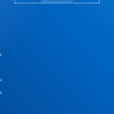
o
a
si
e