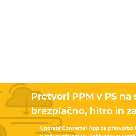
Pretvori PPM v PS na 
brezplačno, hitro in za
Uporabi Converter App za pretvorbo
v nekaj sekundah. Aplikacija je popo