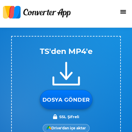
TS'den MP4'e
DOSYA GÖNDER
SSL Şifreli
Drive'dan içe aktar