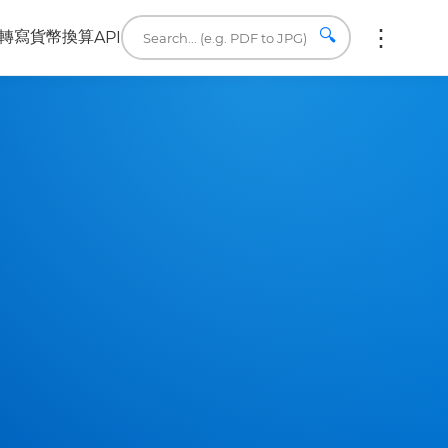
🔍
轉寫
貨幣換算
API