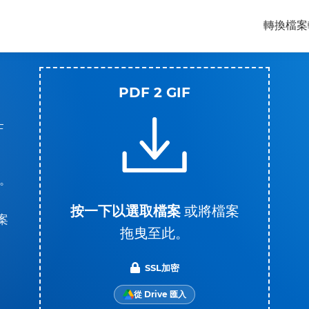
轉換檔案
PDF 2 GIF
。
F
出。
按一下以選取檔案
或將檔案
案
拖曳至此。
SSL加密
從 Drive 匯入