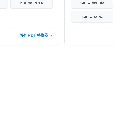
PDF to PPTX
GIF → WEBM
GIF → MP4
所有 PDF 轉換器 →