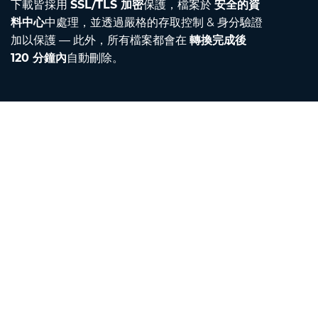
下載皆採用
SSL/TLS 加密
保護，檔案於
安全的資
料中心
中處理，並透過嚴格的存取控制 & 身分驗證
加以保護 — 此外，所有檔案都會在
轉換完成後
120 分鐘內
自動刪除。
Contact
聯絡我們
關於我們
單位換算器
翻譯器
瀏覽器擴充功能