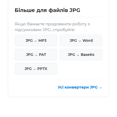
Більше для файлів JPG
Якщо бажаєте продовжити роботу з
підсумковим JPG, спробуйте:
JPG → MP3
JPG → Word
JPG → PAT
JPG → Base64
JPG → PPTX
Усі конвертери JPG →