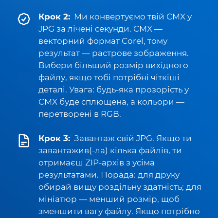
Крок 2:
Ми конвертуємо твій CMX у
JPG за лічені секунди. CMX —
векторний формат Corel, тому
результат — растрове зображення.
Вибери більший розмір вихідного
файлу, якщо тобі потрібні чіткіші
деталі. Увага: будь-яка прозорість у
CMX буде сплющена, а кольори —
перетворені в RGB.
Крок 3:
Завантаж свій JPG. Якщо ти
завантажив(-ла) кілька файлів, ти
отримаєш ZIP-архів з усіма
результатами. Порада: для друку
обирай вищу роздільну здатність; для
мініатюр — менший розмір, щоб
зменшити вагу файлу. Якщо потрібно