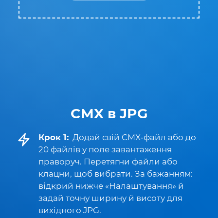
CMX в JPG
Крок 1:
Додай свій CMX‑файл або до
20 файлів у поле завантаження
праворуч. Перетягни файли або
клацни, щоб вибрати. За бажанням:
відкрий нижче «Налаштування» й
задай точну ширину й висоту для
вихідного JPG.