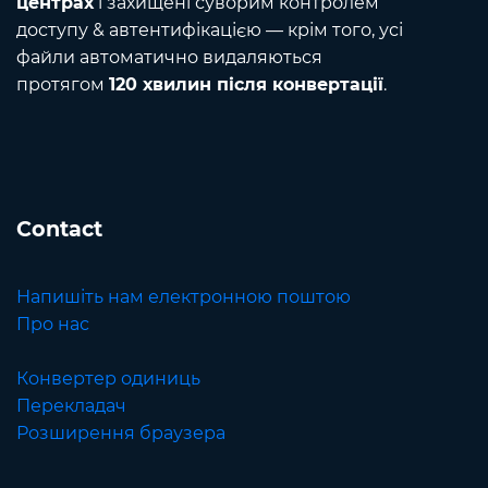
центрах
і захищені суворим контролем
доступу & автентифікацією — крім того, усі
файли автоматично видаляються
протягом
120 хвилин після конвертації
.
Contact
Напишіть нам електронною поштою
Про нас
Конвертер одиниць
Перекладач
Розширення браузера