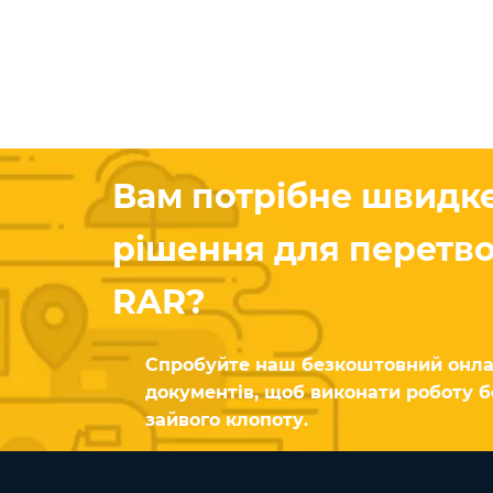
Вам потрібне швидке
рішення для перетв
RAR?
Спробуйте наш безкоштовний онла
документів, щоб виконати роботу б
зайвого клопоту.