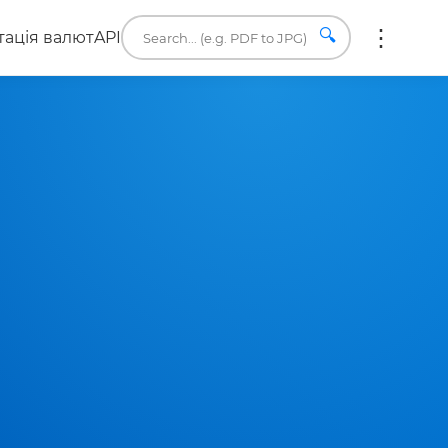
🔍
ація валют
API