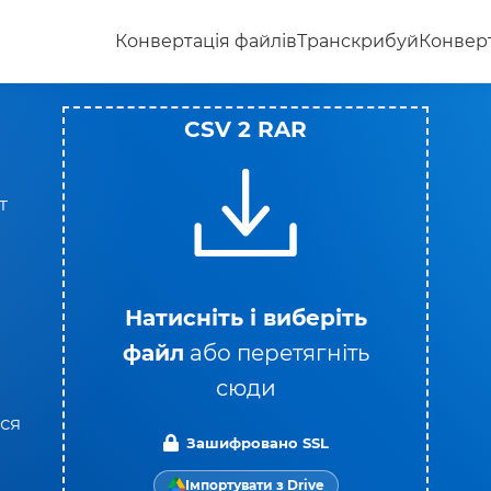
Конвертація файлів
Транскрибуй
Конверт
CSV 2 RAR
т
Натисніть і виберіть
файл
або перетягніть
сюди
ся
Зашифровано SSL
Імпортувати з Drive