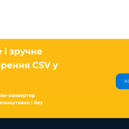
 і зручне
орення CSV у
К
йн-конвертер
езкоштовно і без