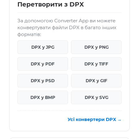
Перетворити з DPX
За допомогою Converter App ви можете
конвертувати файли DPX в багато інших
форматів:
DPX у JPG
DPX у PNG
DPX у PDF
DPX у TIFF
DPX у PSD
DPX у GIF
DPX у BMP
DPX у SVG
Усі конвертери DPX →