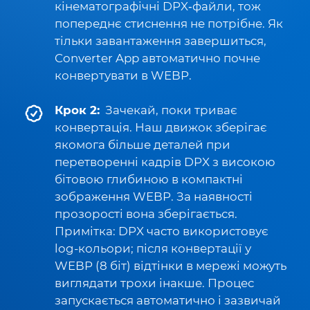
кінематографічні DPX‑файли, тож
попереднє стиснення не потрібне. Як
тільки завантаження завершиться,
Converter App автоматично почне
конвертувати в WEBP.
Крок 2:
Зачекай, поки триває
конвертація. Наш движок зберігає
якомога більше деталей при
перетворенні кадрів DPX з високою
бітовою глибиною в компактні
зображення WEBP. За наявності
прозорості вона зберігається.
Примітка: DPX часто використовує
log-кольори; після конвертації у
WEBP (8 біт) відтінки в мережі можуть
виглядати трохи інакше. Процес
запускається автоматично і зазвичай