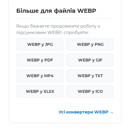
Більше для файлів WEBP
Якщо бажаєте продовжити роботу з
підсумковим WEBP, спробуйте:
WEBP у JPG
WEBP у PNG
WEBP у PDF
WEBP у GIF
WEBP у MP4
WEBP у TXT
WEBP у XLSX
WEBP у ICO
Усі конвертери WEBP →