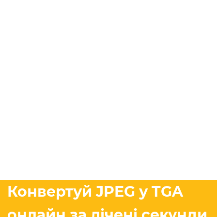
Конвертуй JPEG у TGA
онлайн за лічені секунди