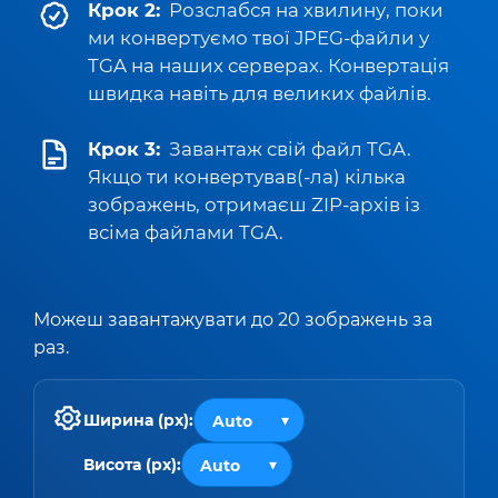
Крок 2:
Розслабся на хвилину, поки
ми конвертуємо твої JPEG-файли у
TGA на наших серверах. Конвертація
швидка навіть для великих файлів.
Крок 3:
Завантаж свій файл TGA.
Якщо ти конвертував(-ла) кілька
зображень, отримаєш ZIP-архів із
всіма файлами TGA.
Можеш завантажувати до 20 зображень за
раз.
Ширина (px):
Висота (px):