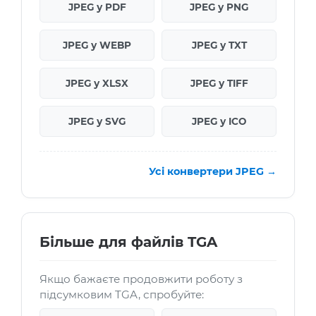
JPEG у PDF
JPEG у PNG
JPEG у WEBP
JPEG у TXT
JPEG у XLSX
JPEG у TIFF
JPEG у SVG
JPEG у ICO
Усі конвертери JPEG →
Більше для файлів TGA
Якщо бажаєте продовжити роботу з
підсумковим TGA, спробуйте: