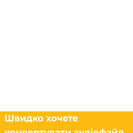
Швидко хочете
конвертувати аудіофайл