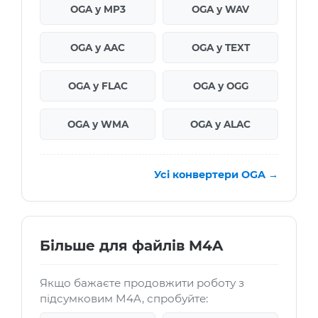
OGA у MP3
OGA у WAV
OGA у AAC
OGA у TEXT
OGA у FLAC
OGA у OGG
OGA у WMA
OGA у ALAC
Усі конвертери OGA →
Більше для файлів M4A
Якщо бажаєте продовжити роботу з
підсумковим M4A, спробуйте: