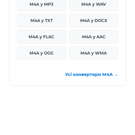
M4A у MP3
M4A у WAV
M4A у TXT
M4A у DOCX
M4A у FLAC
M4A у AAC
M4A у OGG
M4A у WMA
Усі конвертери M4A →