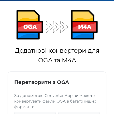
Додаткові конвертери для
OGA та M4A
Перетворити з OGA
За допомогою Converter App ви можете
конвертувати файли OGA в багато інших
форматів: