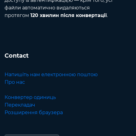
доступу & автентифікацією — крім того, усі
файли автоматично видаляються
протягом
120 хвилин після конвертації
.
Contact
Напишіть нам електронною поштою
Про нас
Конвертер одиниць
Перекладач
Розширення браузера