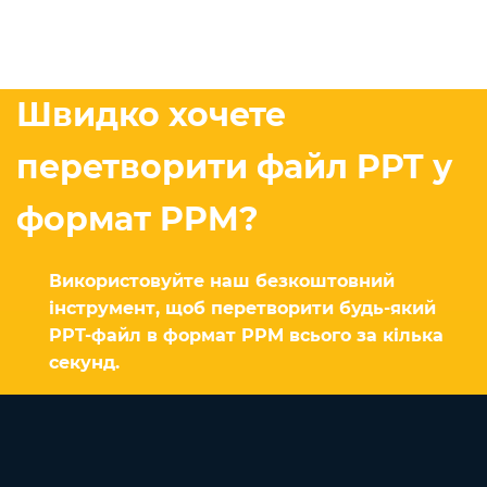
Швидко хочете
перетворити файл PPT у
формат PPM?
Використовуйте наш безкоштовний
інструмент, щоб перетворити будь-який
PPT-файл в формат PPM всього за кілька
секунд.