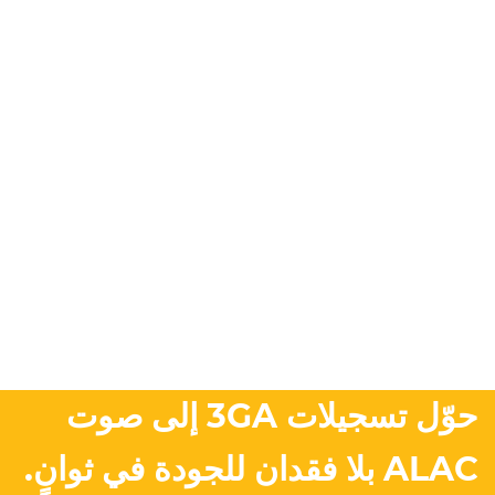
حوّل تسجيلات 3GA إلى صوت
ALAC بلا فقدان للجودة في ثوانٍ.