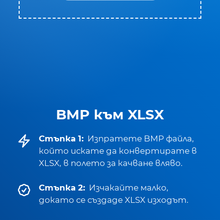
BMP към XLSX
Стъпка 1:
Изпратете BMP файла,
който искате да конвертирате в
XLSX, в полето за качване вляво.
Стъпка 2:
Изчакайте малко,
докато се създаде XLSX изходът.