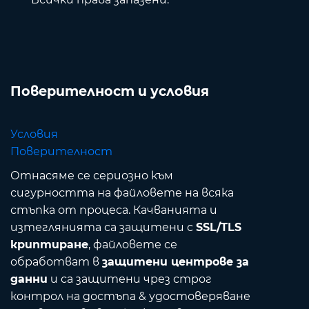
Поверителност и условия
Условия
Поверителност
Отнасяме се сериозно към
сигурността на файловете на всяка
стъпка от процеса. Качванията и
изтеглянията са защитени с
SSL/TLS
криптиране
, файловете се
обработват в
защитени центрове за
данни
и са защитени чрез строг
контрол на достъпа & удостоверяване