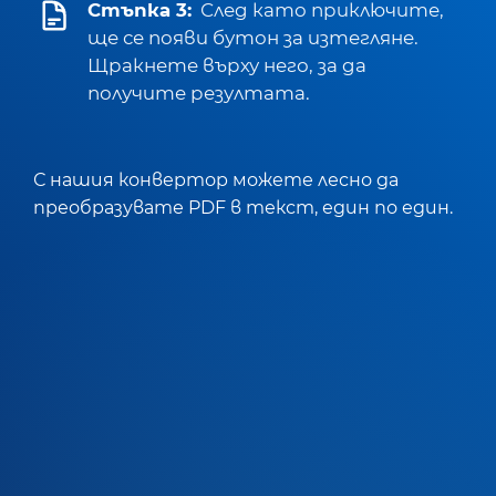
Стъпка 3:
След като приключите,
ще се появи бутон за изтегляне.
Щракнете върху него, за да
получите резултата.
С нашия конвертор можете лесно да
преобразувате PDF в текст, един по един.