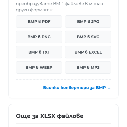
преобразувате BMP файлове в много
други формати:
BMP в PDF
BMP в JPG
BMP в PNG
BMP в SVG
BMP в TXT
BMP в EXCEL
BMP в WEBP
BMP в MP3
Всички конвертори за BMP →
Още за XLSX файлове