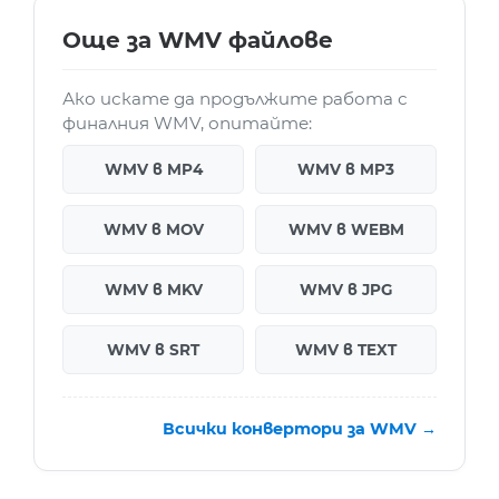
Още за WMV файлове
Ако искате да продължите работа с
финалния WMV, опитайте:
WMV в MP4
WMV в MP3
WMV в MOV
WMV в WEBM
WMV в MKV
WMV в JPG
WMV в SRT
WMV в TEXT
Всички конвертори за WMV →