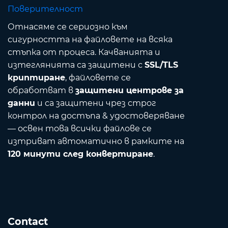
Поверителност
Отнасяме се сериозно към
сигурността на файловете на всяка
стъпка от процеса. Качванията и
изтеглянията са защитени с
SSL/TLS
криптиране
, файловете се
обработват в
защитени центрове за
данни
и са защитени чрез строг
контрол на достъпа & удостоверяване
— освен това всички файлове се
изтриват автоматично в рамките на
120 минути след конвертиране
.
Contact