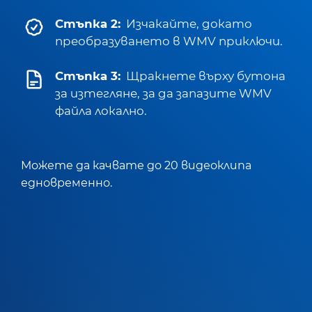
Стъпка 2:
Изчакайте, докато
преобразуването в WMV приключи.
Стъпка 3:
Щракнете върху бутона
за изтегляне, за да запазите WMV
файла локално.
Можете да качвате до 20 видеоклипа
едновременно.