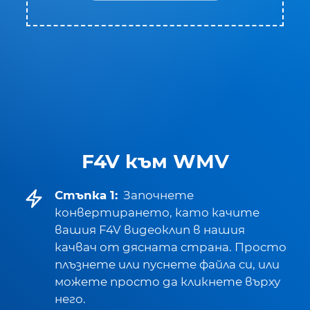
F4V към WMV
Стъпка 1:
Започнете
конвертирането, като качите
вашия F4V видеоклип в нашия
качвач от дясната страна. Просто
плъзнете или пуснете файла си, или
можете просто да кликнете върху
него.