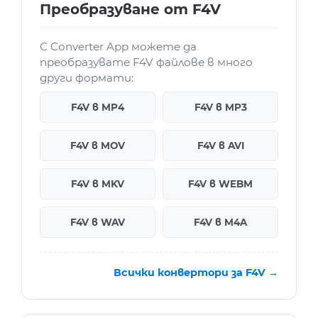
Преобразуване от F4V
С Converter App можете да
преобразувате F4V файлове в много
други формати:
F4V в MP4
F4V в MP3
F4V в MOV
F4V в AVI
F4V в MKV
F4V в WEBM
F4V в WAV
F4V в M4A
Всички конвертори за F4V →