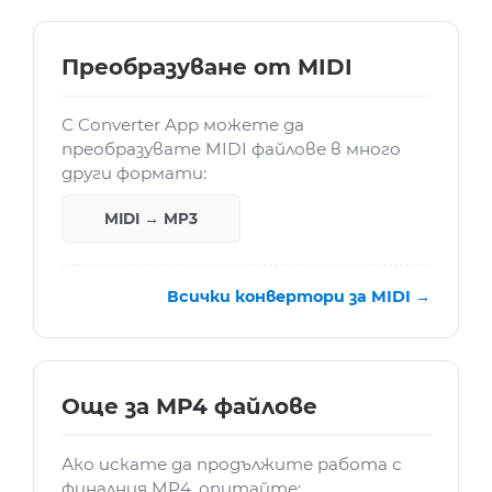
Преобразуване от MIDI
С Converter App можете да
преобразувате MIDI файлове в много
други формати:
MIDI → MP3
Всички конвертори за MIDI →
Още за MP4 файлове
Ако искате да продължите работа с
финалния MP4, опитайте: