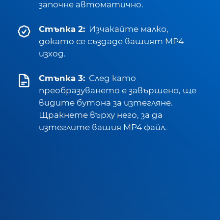
започне автоматично.
Стъпка 2:
Изчакайте малко,
докато се създаде вашият MP4
изход.
Стъпка 3:
След като
преобразуването е завършено, ще
видите бутона за изтегляне.
Щракнете върху него, за да
изтеглите вашия MP4 файл.