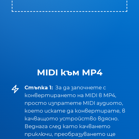
MIDI към MP4
Стъпка 1:
За да започнете с
конвертирането на MIDI в MP4,
просто изпратете MIDI аудиото,
което искате да конвертирате, в
качващото устройство вдясно.
Веднага след като качването
приключи, преобразуването ще