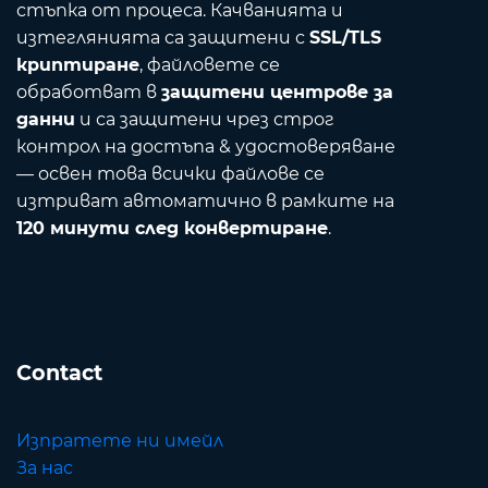
стъпка от процеса. Качванията и
изтеглянията са защитени с
SSL/TLS
криптиране
, файловете се
обработват в
защитени центрове за
данни
и са защитени чрез строг
контрол на достъпа & удостоверяване
— освен това всички файлове се
изтриват автоматично в рамките на
120 минути след конвертиране
.
Contact
Изпратете ни имейл
За нас