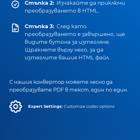
Стъпка 2:
Изчакайте да приключи
преобразуването в HTML.
Стъпка 3:
След като
преобразуването е завършено, ще
видите бутона за изтегляне.
Щракнете върху него, за да
изтеглите вашия HTML файл.
С нашия конвертор можете лесно да
преобразувате PDF в текст, един по един.
Expert Settings:
Customize codec options