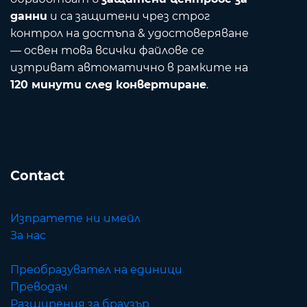
данни
и са защитени чрез строг
контрол на достъпа & удостоверяване
— освен това всички файлове се
изтриват автоматично в рамките на
120 минути след конвертиране
.
Contact
Изпратете ни имейл
За нас
Преобразувател на единици
Преводач
Разширения за браузър