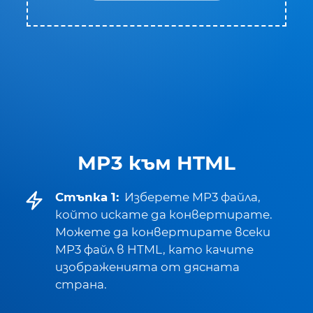
MP3 към HTML
Стъпка 1:
Изберете MP3 файла,
който искате да конвертирате.
Можете да конвертирате всеки
MP3 файл в HTML, като качите
изображенията от дясната
страна.