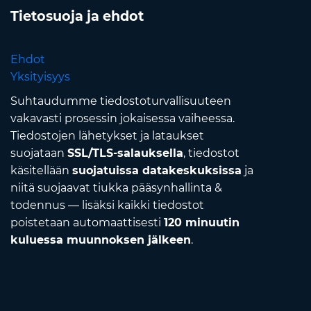
Tietosuoja ja ehdot
Ehdot
Yksityisyys
Suhtaudumme tiedostoturvallisuuteen
vakavasti prosessin jokaisessa vaiheessa.
Tiedostojen lähetykset ja lataukset
suojataan
SSL/TLS-salauksella
, tiedostot
käsitellään
suojatuissa datakeskuksissa
ja
niitä suojaavat tiukka pääsynhallinta &
todennus — lisäksi kaikki tiedostot
poistetaan automaattisesti
120 minuutin
kuluessa muunnoksen jälkeen
.