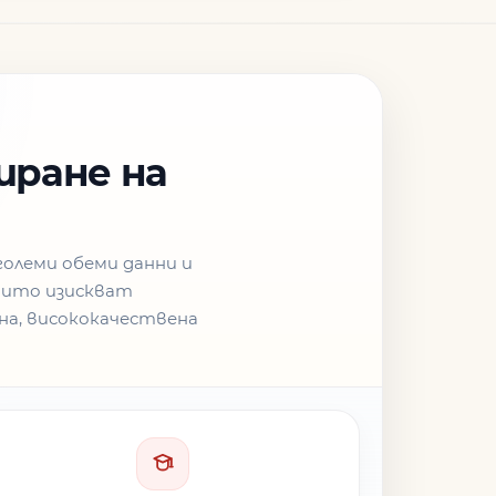
иране на
големи обеми данни и
които изискват
на, висококачествена