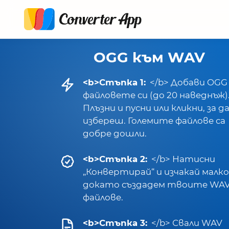
OGG към WAV
<b>Стъпка 1:
</b> Добави OGG
файловете си (до 20 наведнъж)
Плъзни и пусни или кликни, за д
избереш. Големите файлове са
добре дошли.
<b>Стъпка 2:
</b> Натисни
„Конвертирай“ и изчакай малко
докато създадем твоите WA
файлове.
<b>Стъпка 3:
</b> Свали WAV