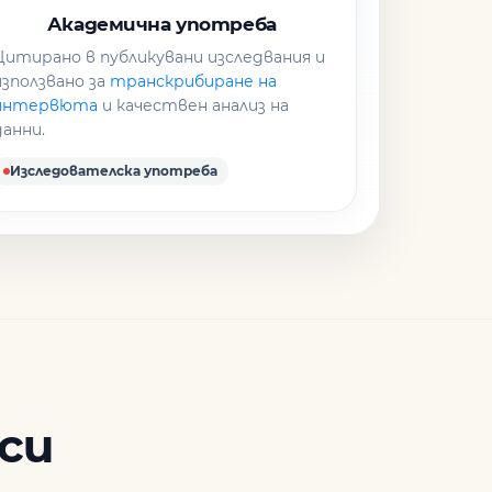
Академична употреба
Цитирано в публикувани изследвания и
използвано за
транскрибиране на
интервюта
и качествен анализ на
данни.
Изследователска употреба
си