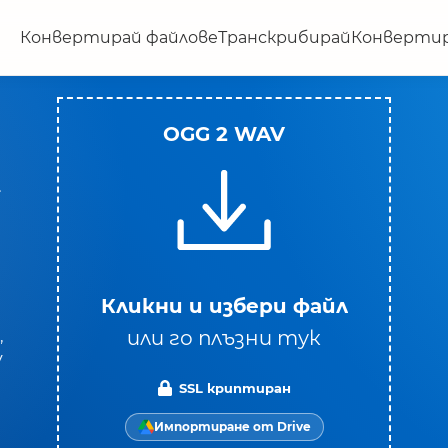
Конвертирай файлове
Транскрибирай
Конвертир
OGG 2 WAV
.
а
Кликни и избери файл
или го плъзни тук
,
V
SSL криптиран
Импортиране от Drive