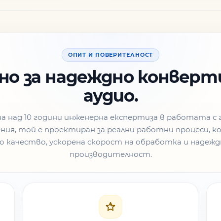
ОПИТ И ПОВЕРИТЕЛНОСТ
но за надеждно конверт
аудио.
на над 10 години инженерна експертиза в работата с 
ения, той е проектиран за реални работни процеси, 
о качество, ускорена скорост на обработка и надежд
производителност.