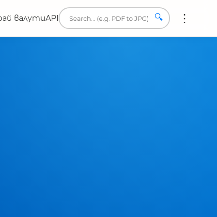
🔍
ай валути
API