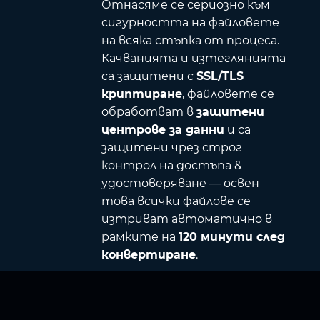
Отнасяме се сериозно към
сигурността на файловете
на всяка стъпка от процеса.
Качванията и изтеглянията
са защитени с
SSL/TLS
криптиране
, файловете се
обработват в
защитени
центрове за данни
и са
защитени чрез строг
контрол на достъпа &
удостоверяване — освен
това всички файлове се
изтриват автоматично в
рамките на
120 минути след
конвертиране
.