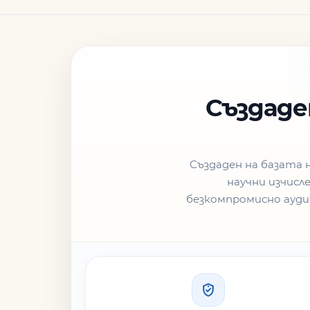
Създаде
Създаден на базата 
научни изчисл
безкомпромисно ауди