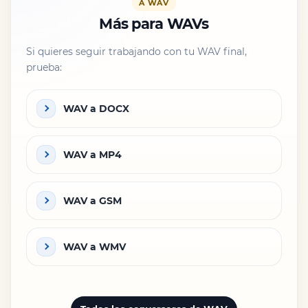
A WAV
Más para WAVs
Si quieres seguir trabajando con tu WAV final,
prueba:
WAV a DOCX
WAV a MP4
WAV a GSM
WAV a WMV