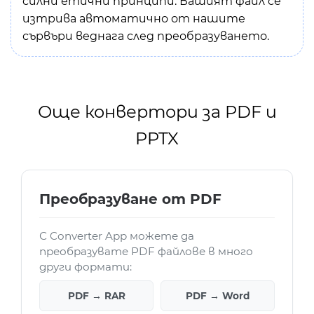
силни етични принципи. Вашият файл се
изтрива автоматично от нашите
сървъри веднага след преобразуването.
Още конвертори за PDF и
PPTX
Преобразуване от PDF
С Converter App можете да
преобразувате PDF файлове в много
други формати:
PDF → RAR
PDF → Word