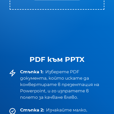
PDF към PPTX
Стъпка 1:
Изберете PDF
документа, който искате да
конвертирате в презентация на
Powerpoint, и го изпратете в
полето за качване вляво.
Стъпка 2:
Изчакайте малко,