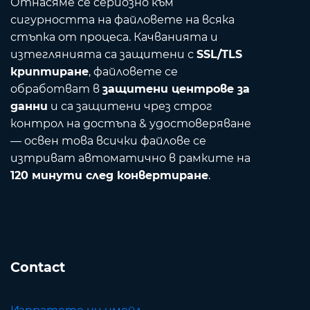
Отнасяме се сериозно към
сигурността на файловете на всяка
стъпка от процеса. Качванията и
изтеглянията са защитени с
SSL/TLS
криптиране
, файловете се
обработват в
защитени центрове за
данни
и са защитени чрез строг
контрол на достъпа & удостоверяване
— освен това всички файлове се
изтриват автоматично в рамките на
120 минути след конвертиране
.
Contact