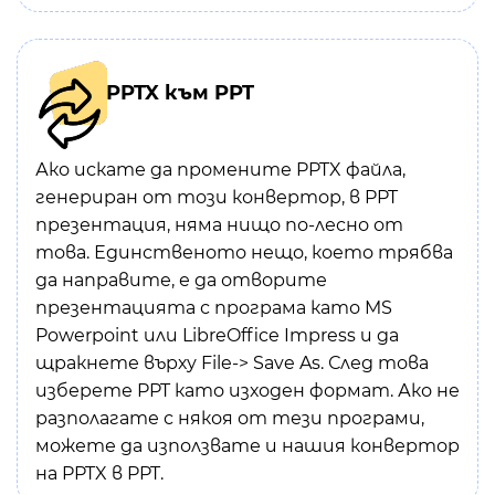
PPTX към PPT
Ако искате да промените PPTX файла,
генериран от този конвертор, в PPT
презентация, няма нищо по-лесно от
това. Единственото нещо, което трябва
да направите, е да отворите
презентацията с програма като MS
Powerpoint или LibreOffice Impress и да
щракнете върху File-> Save As. След това
изберете PPT като изходен формат. Ако не
разполагате с някоя от тези програми,
можете да използвате и нашия конвертор
на PPTX в PPT.