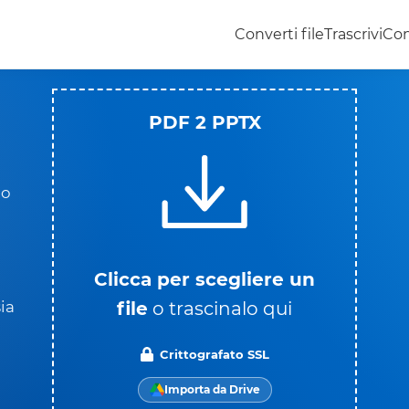
Converti file
Trascrivi
Con
PDF 2 PPTX
lo
Clicca per scegliere un
file
o trascinalo qui
ia
Crittografato SSL
Importa da Drive