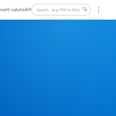
🔍
verti valute
API