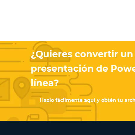
¿Quieres convertir u
presentación de Powe
línea?
Hazlo fácilmente aquí y obtén tu arch