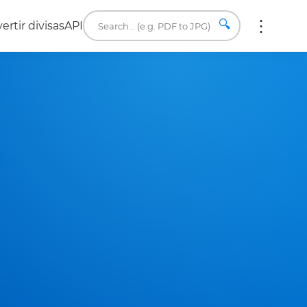
🔍
ertir divisas
API