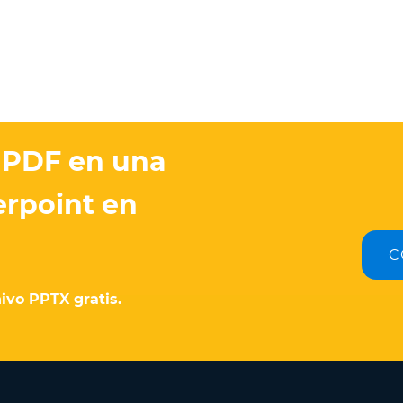
n PDF en una
rpoint en
C
ivo PPTX gratis.